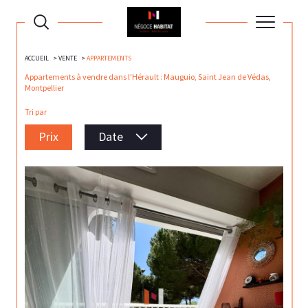
ACCUEIL
VENTE
APPARTEMENTS
Appartements à vendre dans l'Hérault : Mauguio, Saint Jean de Védas,
Montpellier
Tri par
Prix
Date