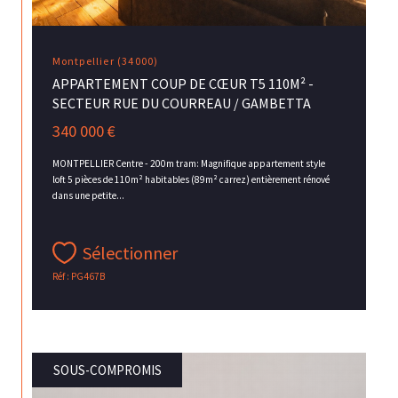
Montpellier (34000)
APPARTEMENT COUP DE CŒUR T5 110M² -
SECTEUR RUE DU COURREAU / GAMBETTA
340 000 €
MONTPELLIER Centre - 200m tram: Magnifique appartement style
loft 5 pièces de 110m² habitables (89m² carrez) entièrement rénové
dans une petite...
Sélectionner
Réf : PG467B
SOUS-COMPROMIS