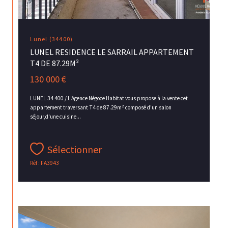
Lunel (34400)
LUNEL RESIDENCE LE SARRAIL APPARTEMENT
T4 DE 87.29M²
130 000 €
LUNEL 34 400 / L'Agence Négoce Habitat vous propose à la vente cet
appartement traversant T4 de 87.29m² composé d'un salon
séjour,d'une cuisine...
Sélectionner
Réf : FA3943