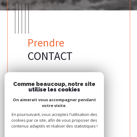
Prendre
CONTACT
04 66 95 38 16
04 99 92
Comme beaucoup, notre site
utilise les cookies
negoce.habitat@orange.fr
negoce.habita
On aimerait vous accompagner pendant
votre visite.
:
2 Rue de l'Arnède
90 Rue Théop
ail.com
30250 SOMMIERES
34430 ST JEA
En poursuivant, vous acceptez l'utilisation des
cookies par ce site, afin de vous proposer des
contenus adaptés et réaliser des statistiques !
Contact