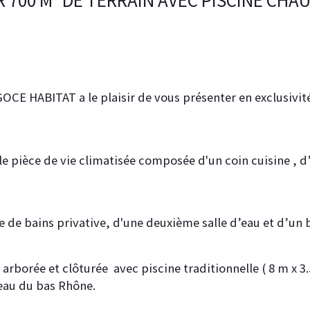
 700 M² DE TERRAIN AVEC PISCINE CHA
E HABITAT a le plaisir de vous présenter en exclusivité 
le pièce de vie climatisée composée d'un coin cuisine , d
 de bains privative, d'une deuxième salle d’eau et d’un 
 arborée et clôturée  avec piscine traditionnelle ( 8 m x 3
'eau du bas Rhône. 