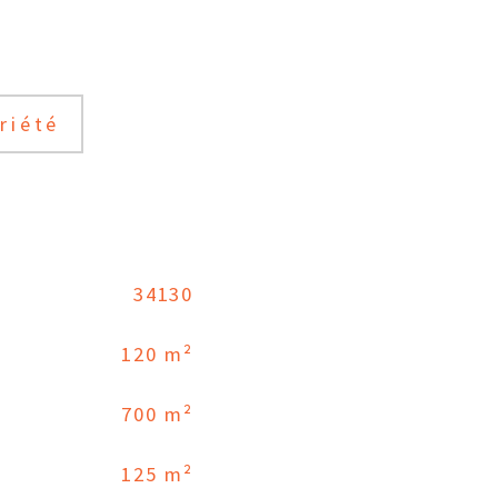
riété
34130
120 m²
700 m²
125 m²