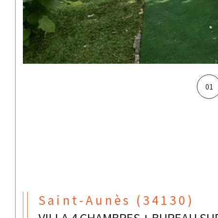
01
Saint-Aunès (34130)