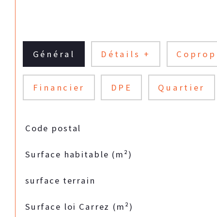
Général
Détails +
Coprop
Financier
DPE
Quartier
TRAD_SIROCCO_Caracteristique
Valeurs
Code postal
Surface habitable (m²)
surface terrain
Surface loi Carrez (m²)