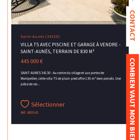
CONTACT
Saint-Aunès (34130)
VILLA T5 AVEC PISCINE ET GARAGE À VENDRE -
SAINT-AUNÈS, TERRAIN DE 830 M²
445 000 €
COMBIEN VAUT MON BIEN ?
SAINT-AUNES 34130 : Au centre du village et aux portes de
Montpellier, cette villa T5 de plain-pied offre 130 m² bien pensés. Une
pièce de vie...
Sélectionner
Réf : AB3542