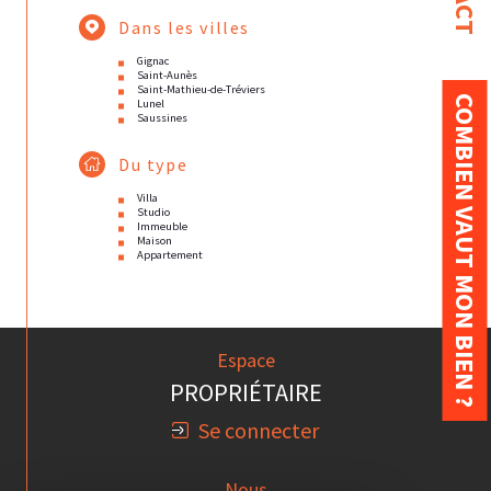
Dans les villes
Gignac
Saint-Aunès
Saint-Mathieu-de-Tréviers
COMBIEN VAUT MON BIEN ?
Lunel
Saussines
Du type
Villa
Studio
Immeuble
Maison
Appartement
Espace
PROPRIÉTAIRE
Se connecter
Nous