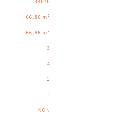
34070
66,86 m²
66,86 m²
3
4
1
1
NON