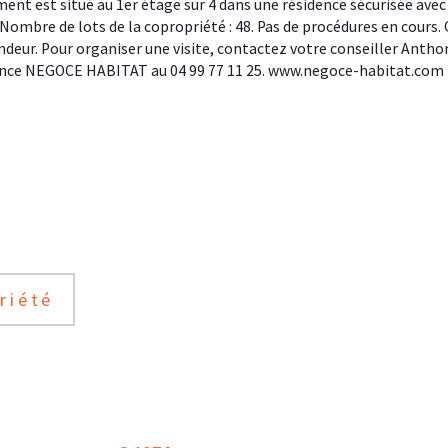
ent est situé au 1er étage sur 4 dans une résidence sécurisée avec
Nombre de lots de la copropriété : 48. Pas de procédures en cours. Q
endeur. Pour organiser une visite, contactez votre conseiller Ant
ence NEGOCE HABITAT au 04 99 77 11 25. www.negoce-habitat.com

riété