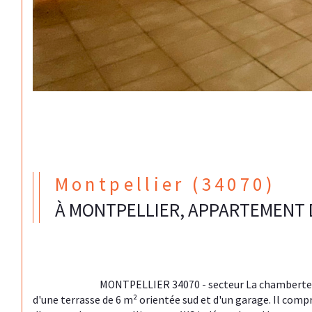
Montpellier (34070)
À MONTPELLIER, APPARTEMENT 
                                MONTPELLIER 34070 - secteur La chamberte : L'agence Négoce habitat vous présente à la vente ce bel appartement de type T4 de 66.86 m² loi carrez s'accompagnant 
d'une terrasse de 6 m² orientée sud et d'un garage. Il com