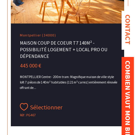
CONTACT
Montpellier (34000)
MAISON COUP DE COEUR T7 140M² -
POSSIBILITÉ LOGEMENT + LOCAL PRO OU
DÉPENDANCE
COMBIEN VAUT MON BIEN ?
445 000 €
MONTPELLIER Centre - 200m tram: Magnifique maison de ville style
loft 7 pièces de 140m² habitables (121m² carrez) entièrement rénovée
offrant de...
Sélectionner
Réf : PG467