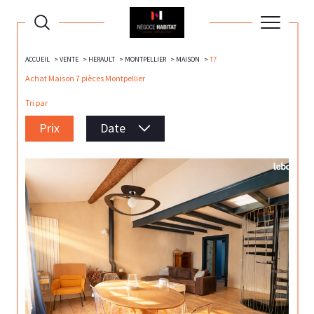
ACCUEIL
VENTE
HERAULT
MONTPELLIER
MAISON
T7
Achat Maison 7 pièces Montpellier
Tri par
Prix
Date