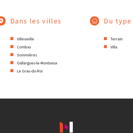
Dans les villes
Du type
Villevieille
Terrain
Combas
Villa
Sommières
Gallargues-le-Montueux
Le Grau-du-Roi