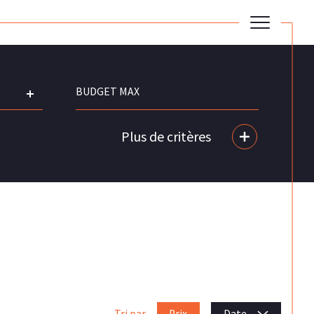
Plus de critères
Prix
Tri par
Date