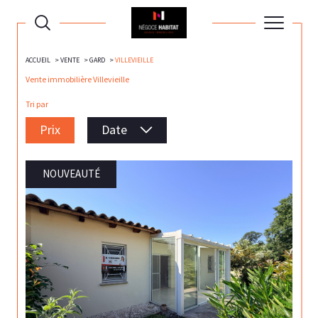
ACCUEIL
VENTE
GARD
VILLEVIEILLE
Vente immobilière Villevieille
Tri par
Prix
Date
NOUVEAUTÉ