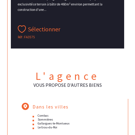
exclusivité ce terrain à bâtir de 460m² envirion permettant la
construction d'une...
Sélectionner
Réf : FA3575
L'agence
VOUS PROPOSE D'AUTRES BIENS
Dans les villes
Combas
Sommières
Gallargues-le-Montueux
Le Grau-du-Roi