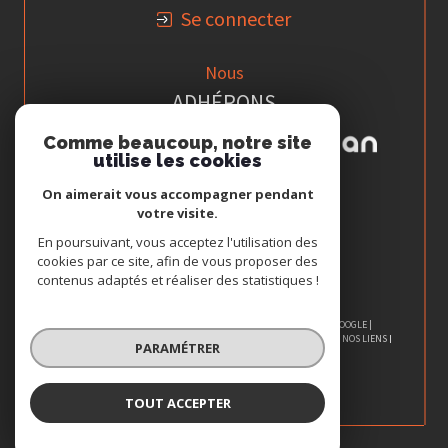
Se connecter
Nous
ADHÉRONS
Comme beaucoup, notre site
utilise les cookies
On aimerait vous accompagner pendant
votre visite.
En poursuivant, vous acceptez l'utilisation des
cookies par ce site, afin de vous proposer des
contenus adaptés et réaliser des statistiques !
© 2026 | TOUS DROITS RÉSERVÉS | TRADUCTION POWERED BY GOOGLE |
NOS HONORAIRES
PLAN DU SITE
MENTIONS LÉGALES
ADMIN
NOS LIENS
PARAMÉTRER
POLITIQUE RGPD
COOKIES
TOUT ACCEPTER