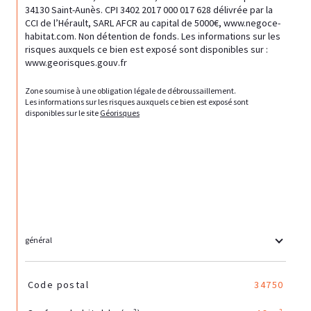
34130 Saint-Aunès. CPI 3402 2017 000 017 628 délivrée par la 
CCI de l’Hérault, SARL AFCR au capital de 5000€, www.negoce-
habitat.com. Non détention de fonds. Les informations sur les 
risques auxquels ce bien est exposé sont disponibles sur : 
www.georisques.gouv.fr
Zone soumise à une obligation légale de débroussaillement.
Les informations sur les risques auxquels ce bien est exposé sont 
disponibles sur le site 
Géorisques
général
TRAD_SIROCCO_Caracteristique
Valeurs
Code postal
34750