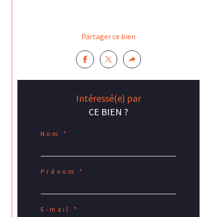
Partager ce bien
Intéressé(e) par
CE BIEN ?
Nom *
Prénom *
E-mail *