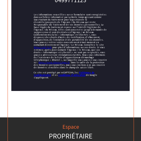
Les informations recueillies sur ce formulaire sont enregistrées
dans un fichier informatisé par La Boite Immo agissant comme
Sous-traitant du traitement pour la gestion de la
clientèle/prospects de l'Agence / du Réseau qui reste
Responsable du Traitement de vos Données personnelles. La
base légale du traitement repose sur l'intérêt légitime de
l'Agence / du Réseau. Elles sont conservées jusqu'à demande de
suppression et sont destinées à l'Agence / au Réseau.
Conformément à la loi « informatique et libertés », vous
disposez des droits d’accès, de rectification, d’effacement,
d’opposition, de limitation et de portabilité de vos données.
Vous pouvez retirer votre consentement à tout moment en
contactant directement l’Agence / Le Réseau. Consultez le site
https://cnil.fr/fr
pour plus d’informations sur vos droits. Si vous
estimez, après avoir contacté l'Agence / le Réseau, que vos
droits « Informatique et Libertés » ne sont pas respectés, vous
pouvez adresser une réclamation à la CNIL. Nous vous informons
de l’existence de la liste d'opposition au démarchage
téléphonique « Bloctel », sur laquelle vous pouvez vous inscrire
ici :
https://www.bloctel.gouv.fr
. Dans le cadre de la protection
des Données personnelles, nous vous invitons à ne pas inscrire
de Données sensibles dans le champ de saisie libre.
Ce site est protégé par reCAPTCHA, les
Politiques de
Confidentialité
et es
Conditions d'utilisation
de Google
s'appliquent.
Espace
PROPRIÉTAIRE