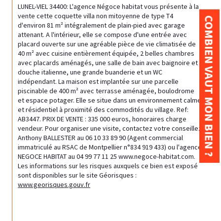
LUNEL-VIEL 34400: L'agence Négoce habitat vous présente à la 
vente cette coquette villa non mitoyenne de type T4 
COMBIEN VAUT MON BIEN ?
d'environ 81 m² intégralement de plain-pied avec garage 
attenant. A l'intérieur, elle se compose d'une entrée avec 
placard ouverte sur une agréable pièce de vie climatisée de 
40 m² avec cuisine entièrement équipée, 2 belles chambres 
avec placards aménagés, une salle de bain avec baignoire et 
douche italienne, une grande buanderie et un WC 
indépendant. La maison est implantée sur une parcelle 
piscinable de 400 m² avec terrasse aménagée, boulodrome 
et espace potager. Elle se situe dans un environnement calme 
et résidentiel à proximité des commodités du village. Ref: 
AB3447. PRIX DE VENTE : 335 000 euros, honoraires charge 
vendeur. Pour organiser une visite, contactez votre conseillez 
Anthony BALLESTER au 06 10 33 89 90 (Agent commercial 
immatriculé au RSAC de Montpellier n°834 919 433) ou l'agence 
NEGOCE HABITAT au 04 99 77 11 25 www.negoce-habitat.com. 
Les informations sur les risques auxquels ce bien est exposé 
sont disponibles sur le site Géorisques : 
www.georisques.gouv.fr