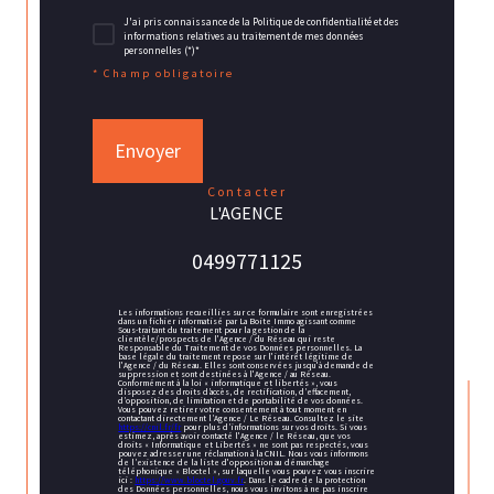
J'ai pris connaissance de la Politique de confidentialité et des
informations relatives au traitement de mes données
personnelles (*)*
* Champ obligatoire
Envoyer
contacter
L'AGENCE
0499771125
Les informations recueillies sur ce formulaire sont enregistrées
dans un fichier informatisé par La Boite Immo agissant comme
Sous-traitant du traitement pour la gestion de la
clientèle/prospects de l'Agence / du Réseau qui reste
Responsable du Traitement de vos Données personnelles. La
base légale du traitement repose sur l'intérêt légitime de
l'Agence / du Réseau. Elles sont conservées jusqu'à demande de
suppression et sont destinées à l'Agence / au Réseau.
Conformément à la loi « informatique et libertés », vous
disposez des droits d’accès, de rectification, d’effacement,
d’opposition, de limitation et de portabilité de vos données.
Vous pouvez retirer votre consentement à tout moment en
contactant directement l’Agence / Le Réseau. Consultez le site
https://cnil.fr/fr
pour plus d’informations sur vos droits. Si vous
estimez, après avoir contacté l'Agence / le Réseau, que vos
droits « Informatique et Libertés » ne sont pas respectés, vous
pouvez adresser une réclamation à la CNIL. Nous vous informons
de l’existence de la liste d'opposition au démarchage
téléphonique « Bloctel », sur laquelle vous pouvez vous inscrire
ici :
https://www.bloctel.gouv.fr
. Dans le cadre de la protection
des Données personnelles, nous vous invitons à ne pas inscrire