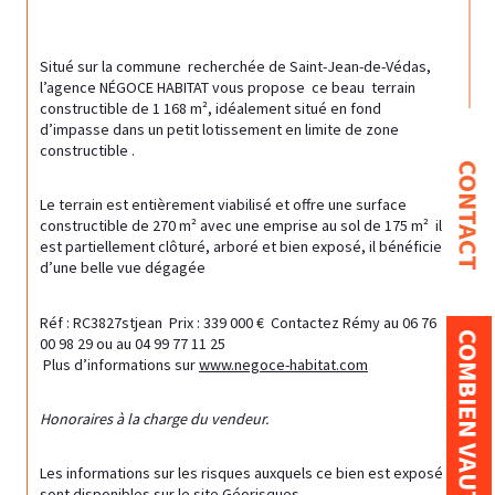
Situé sur la commune  recherchée de Saint-Jean-de-Védas, 
l’agence NÉGOCE HABITAT vous propose  ce beau  terrain 
constructible de 1 168 m², idéalement situé en fond 
d’impasse dans un petit lotissement en limite de zone 
constructible .
CONTACT
Le terrain est entièrement viabilisé et offre une surface 
constructible de 270 m² avec une emprise au sol de 175 m²  il 
est partiellement clôturé, arboré et bien exposé, il bénéficie 
d’une belle vue dégagée 
Réf : RC3827stjean  Prix : 339 000 €  Contactez Rémy au 06 76 
COMBIEN VAUT MON BIEN ?
00 98 29 ou au 04 99 77 11 25
 Plus d’informations sur 
www.negoce-habitat.com
Honoraires à la charge du vendeur.
Les informations sur les risques auxquels ce bien est exposé 
sont disponibles sur le site Géorisques 