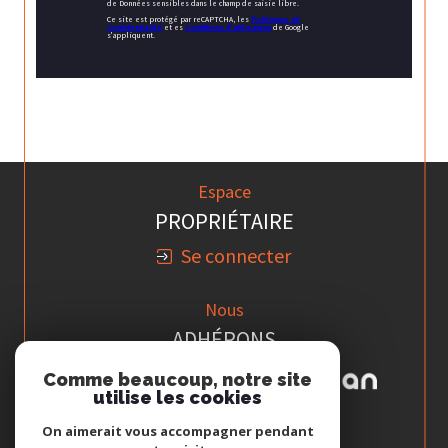
de Données sensibles dans le champ de saisie libre.
Ce site est protégé par reCAPTCHA, les
Politiques de
Confidentialité
et es
Conditions d'utilisation
de Google
s'appliquent.
Espace
PROPRIÉTAIRE
Se connecter
Nous
ADHÉRONS
Comme beaucoup, notre site
utilise les cookies
On aimerait vous accompagner pendant