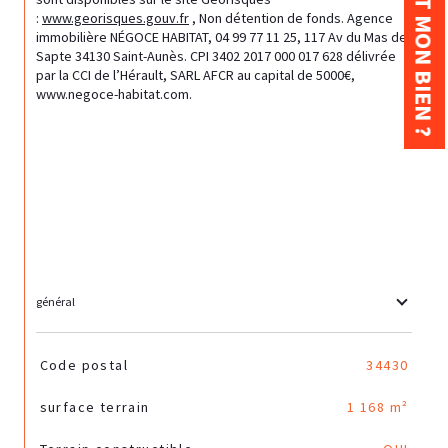
: 
www.georisques.gouv.fr
 , Non détention de fonds. Agence 
immobilière NÉGOCE HABITAT, 04 99 77 11 25, 117 Av du Mas de 
Sapte 34130 Saint-Aunès. CPI 3402 2017 000 017 628 délivrée 
par la CCI de l’Hérault, SARL AFCR au capital de 5000€, 
www.negoce-habitat.com.
général
TRAD_SIROCCO_Caracteristique
Valeurs
Code postal
34430
surface terrain
1 168 m²