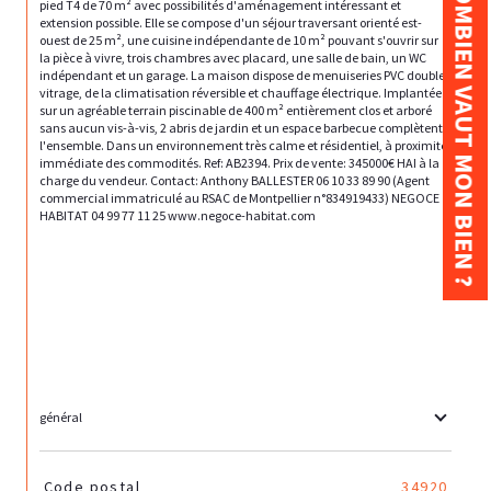
COMBIEN VAUT MON BIEN ?
pied T4 de 70 m² avec possibilités d'aménagement intéressant et 
extension possible. Elle se compose d'un séjour traversant orienté est-
ouest de 25 m², une cuisine indépendante de 10 m² pouvant s'ouvrir sur 
la pièce à vivre, trois chambres avec placard, une salle de bain, un WC 
indépendant et un garage. La maison dispose de menuiseries PVC double 
vitrage, de la climatisation réversible et chauffage électrique. Implantée 
sur un agréable terrain piscinable de 400 m² entièrement clos et arboré 
sans aucun vis-à-vis, 2 abris de jardin et un espace barbecue complètent 
l'ensemble. Dans un environnement très calme et résidentiel, à proximité 
immédiate des commodités. Ref: AB2394. Prix de vente: 345000€ HAI à la 
charge du vendeur. Contact: Anthony BALLESTER 06 10 33 89 90 (Agent 
commercial immatriculé au RSAC de Montpellier n°834919433) NEGOCE 
HABITAT 04 99 77 11 25 www.negoce-habitat.com

général
TRAD_SIROCCO_Caracteristique
Valeurs
Code postal
34920