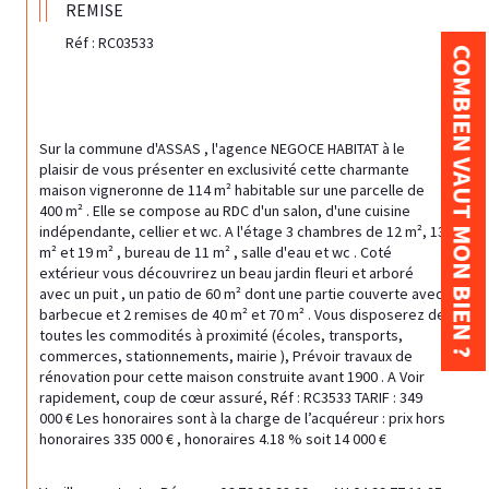
REMISE
Réf : RC03533
COMBIEN VAUT MON BIEN ?
Sur la commune d'ASSAS , l'agence NEGOCE HABITAT à le 
plaisir de vous présenter en exclusivité cette charmante 
maison vigneronne de 114 m² habitable sur une parcelle de 
400 m² . Elle se compose au RDC d'un salon, d'une cuisine 
indépendante, cellier et wc. A l'étage 3 chambres de 12 m², 13 
m² et 19 m² , bureau de 11 m² , salle d'eau et wc . Coté 
extérieur vous découvrirez un beau jardin fleuri et arboré 
avec un puit , un patio de 60 m² dont une partie couverte avec 
barbecue et 2 remises de 40 m² et 70 m² . Vous disposerez de 
toutes les commodités à proximité (écoles, transports, 
commerces, stationnements, mairie ), Prévoir travaux de 
rénovation pour cette maison construite avant 1900 . A Voir 
rapidement, coup de cœur assuré, Réf : RC3533 TARIF : 349 
000 € Les honoraires sont à la charge de l’acquéreur : prix hors 
honoraires 335 000 € , honoraires 4.18 % soit 14 000 €