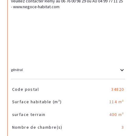
Veuillez contacter Rémy au 06 76 00 98 29 ou AU 04 99 77 11 25 
- www.negoce-habitat.com
général
TRAD_SIROCCO_Caracteristique
Valeurs
Code postal
34820
Surface habitable (m²)
114 m²
surface terrain
400 m²
Nombre de chambre(s)
3