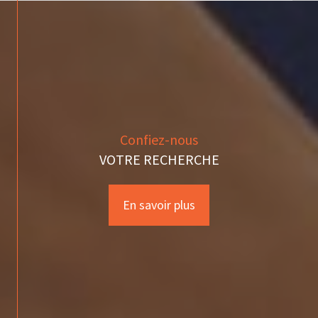
Leaflet
|
©
Maps
|
© OpenStreetMap
Jawg
Confiez-nous
VOTRE RECHERCHE
En savoir plus