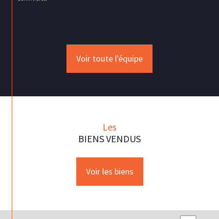
les agences de Saint Jean de Védas , Montpellier , Saint Aunes et
Sommières.
Voir toute l'équipe
Les
BIENS VENDUS
Voir les biens