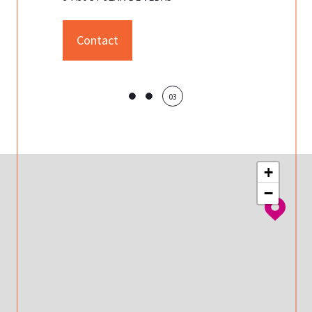
90 Rue Théophraste Renaudot
Pour la gestion
34430 ST JEAN DE VEDAS
severine.neg
117 Av du Mas
34130 SAINT 
Contact
03
+
−