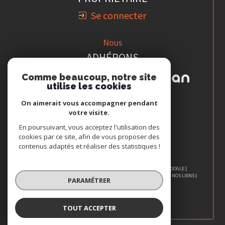
PROPRIÉTAIRE
Se connecter
Nous
ADHÉRONS
Comme beaucoup, notre site
utilise les cookies
On aimerait vous accompagner pendant
votre visite.
En poursuivant, vous acceptez l'utilisation des
cookies par ce site, afin de vous proposer des
contenus adaptés et réaliser des statistiques !
PARAMÉTRER
© 2026 | TOUS DROITS RÉSERVÉS | TRADUCTION POWERED BY GOOGLE |
NOS HONORAIRES
PLAN DU SITE
MENTIONS LÉGALES
ADMIN
NOS LIENS
POLITIQUE RGPD
COOKIES
TOUT ACCEPTER