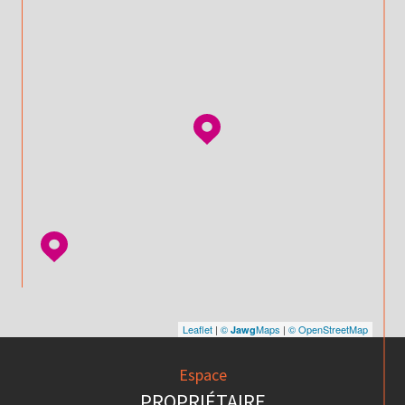
Leaflet
|
©
Maps
|
© OpenStreetMap
Jawg
Espace