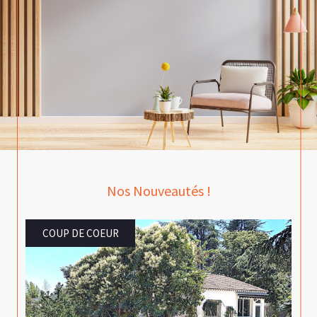
Depuis 2008, notre agence spécialisée dans
l'immobilier à
Montpellier et ses alentours
,
vous accompagne dans votre projet
d'acquisition, de cession ou de location dans
les communes du département de l'Hérault.
Vous êtes propriétaire et vous avez des biens
immobiliers à louer ? Vous envisagez de
vendre rapidement votre bien immobilier,
mais vous n'avez aucune idée du tarif que vous
Nos Nouveautés !
pouvez fixer ? Notre agence immobilière est là
pour vous guider dans tout le processus de
SOUS-COMPROMIS
vente et vous propose d'effectuer l'estimation
de votre logement.
NOUVEAUTÉ
Spécialistes du marché immobilier local, nos
experts vous aident à accroître vos chances de