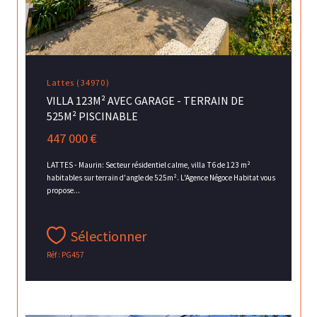
Lattes (34970)
VILLA 123M² AVEC GARAGE - TERRAIN DE
525M² PISCINABLE
447 000 €
LATTES - Maurin: Secteur résidentiel calme, villa T6 de 123 m²
habitables sur terrain d'angle de 525m². L'Agence Négoce Habitat vous
propose...
Sélectionner
Réf : PG457