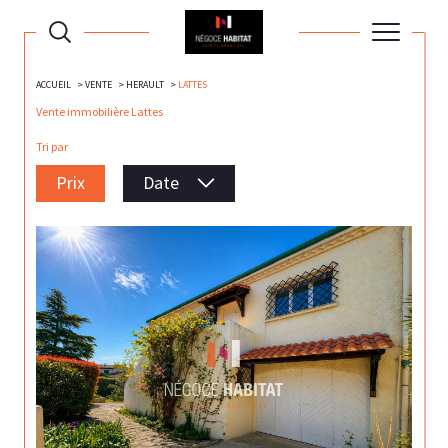
ACCUEIL
VENTE
HERAULT
LATTES
Vente immobilière Lattes
Tri par
Prix
Date