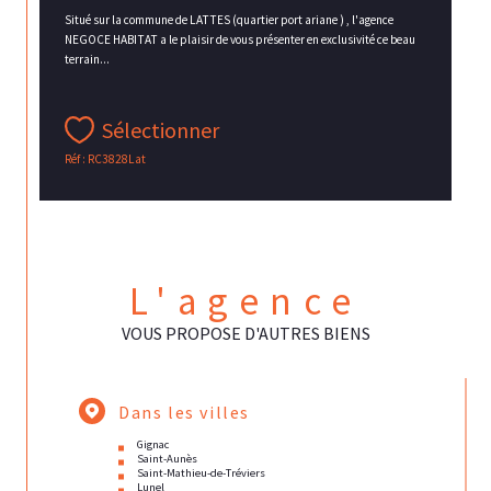
Situé sur la commune de LATTES (quartier port ariane ) , l'agence
NEGOCE HABITAT a le plaisir de vous présenter en exclusivité ce beau
terrain...
Sélectionner
Réf : RC3828Lat
L'agence
VOUS PROPOSE D'AUTRES BIENS
Dans les villes
Gignac
Saint-Aunès
Saint-Mathieu-de-Tréviers
Lunel