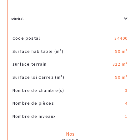
général
TRAD_SIROCCO_Caracteristique
Valeurs
Code postal
34400
Surface habitable (m²)
90 m²
surface terrain
322 m²
Surface loi Carrez (m²)
90 m²
Nombre de chambre(s)
3
Nombre de pièces
4
Nombre de niveaux
1
Nos