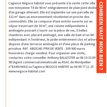
L'agence Négoce habitat vous présente à la vente cette villa 
COMBIEN VAUT MON BIEN ?
non mitoyenne T4 de 90 m² intégralement de plain pied dotée 
d'un garage attenant. Elle est implantée sur une parcelle de 
322 m² dans un environnement résidentiel et proche des 
commodités. Elle se compose d'une entrée ouverte sur un 
séjour traversant de 30 m², une cuisine indépendante à 
aménagée pouvant s'ouvrir sur la pièce de vie, 3 belles 
chambres avec placard aménagé, une salle de bain et un WC 
indépendant. A l'extérieur, le jardin entièrement clos et arboré 
dispose d'une terrasse aménagée et d'une place de parking 
privative. Réf : AB03240. PRIX DE VENTE : 309 900 euros 
honoraires charge vendeur. Pour organiser une visite, 
contactez votre conseiller Anthony BALLESTER au 06 10 33 89 
90 (Agent commercial immatriculé au RSAC de Montpellier 
n°834919433) ou l'agence NEGOCE HABITAT au 04 99 77 11 25 
www.negoce-habitat.com