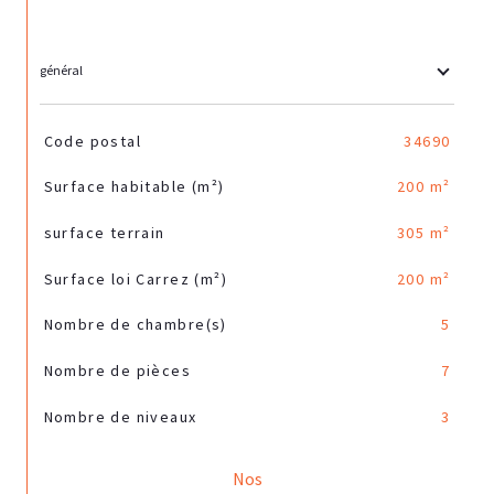
général
TRAD_SIROCCO_Caracteristique
Valeurs
Code postal
34690
Surface habitable (m²)
200 m²
surface terrain
305 m²
Surface loi Carrez (m²)
200 m²
Nombre de chambre(s)
5
Nombre de pièces
7
Nombre de niveaux
3
Nos