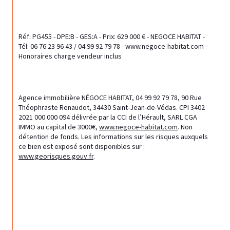
Réf: PG455 - DPE:B - GES:A - Prix: 629 000 € - NEGOCE HABITAT - 
Tél: 06 76 23 96 43 / 04 99 92 79 78 - www.negoce-habitat.com - 
Honoraires charge vendeur inclus
Agence immobilière NÉGOCE HABITAT, 
04 99 92 79 78
, 90 Rue 
Théophraste Renaudot, 34430 Saint-Jean-de-Védas.
CPI 3402 
2021 000 000 094 
délivrée par la CCI de l’Hérault, SARL CGA 
IMMO au capital de 3000€, 
www.negoce-habitat.com
. Non 
détention de fonds. Les informations sur les risques auxquels 
ce bien est exposé sont disponibles sur : 
www.georisques.gouv.fr
.