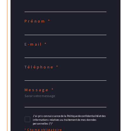
Prénom *
E-mail *
Téléphone *
Message *
J'ai pris connaissance de la Politique de confidentialité et des
informations relatives au traitement de mes données
personnelles (*)*
* Champ obligatoire