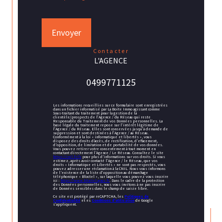
Envoyer
contacter
L'AGENCE
0499771125
Les informations recueillies sur ce formulaire sont enregistrées
dans un fichier informatisé par La Boite Immo agissant comme
Sous-traitant du traitement pour la gestion de la
clientèle/prospects de l'Agence / du Réseau qui reste
Responsable du Traitement de vos Données personnelles. La
base légale du traitement repose sur l'intérêt légitime de
l'Agence / du Réseau. Elles sont conservées jusqu'à demande de
suppression et sont destinées à l'Agence / au Réseau.
Conformément à la loi « informatique et libertés », vous
disposez des droits d’accès, de rectification, d’effacement,
d’opposition, de limitation et de portabilité de vos données.
Vous pouvez retirer votre consentement à tout moment en
contactant directement l’Agence / Le Réseau. Consultez le site
https://cnil.fr/fr
pour plus d’informations sur vos droits. Si vous
estimez, après avoir contacté l'Agence / le Réseau, que vos
droits « Informatique et Libertés » ne sont pas respectés, vous
pouvez adresser une réclamation à la CNIL. Nous vous informons
de l’existence de la liste d'opposition au démarchage
téléphonique « Bloctel », sur laquelle vous pouvez vous inscrire
ici :
https://www.bloctel.gouv.fr
. Dans le cadre de la protection
des Données personnelles, nous vous invitons à ne pas inscrire
de Données sensibles dans le champ de saisie libre.
Ce site est protégé par reCAPTCHA, les
Politiques de
Confidentialité
et es
Conditions d'utilisation
de Google
s'appliquent.