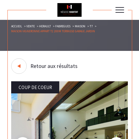
ACCUEIL
VENTE
HERAULT
FABREGUES
MAISON
T7
MAISON VIGNERONNE APPART T2 200M TERRASSE GARAGE JARDIN
Retour aux résultats
COUP DE COEUR