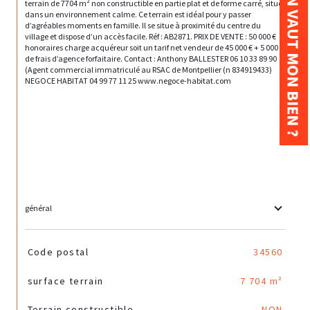
COMBIEN VAUT MON BIEN ?
terrain de 7704 m² non constructible en partie plat et de forme carré, situé 
dans un environnement calme. Ce terrain est idéal pour y passer 
d’agréables moments en famille. Il se situe à proximité du centre du 
village et dispose d’un accès facile. Réf : AB2871. PRIX DE VENTE : 50 000 € 
honoraires charge acquéreur soit un tarif net vendeur de 45 000 € + 5 000 € 
de frais d’agence forfaitaire. Contact : Anthony BALLESTER 06 10 33 89 90 
(Agent commercial immatriculé au RSAC de Montpellier (n 834919433) 
NEGOCE HABITAT 04 99 77 11 25 www.negoce-habitat.com

général
TRAD_SIROCCO_Caracteristique
Valeurs
Code postal
34560
surface terrain
7 704 m²
Terrain constructible
NON