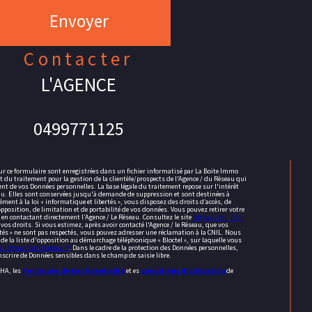
Envoyer
contacter
L'AGENCE
0499771125
ur ce formulaire sont enregistrées dans un fichier informatisé par La Boite Immo
du traitement pour la gestion de la clientèle/prospects de l'Agence / du Réseau qui
nt de vos Données personnelles. La base légale du traitement repose sur l'intérêt
eau. Elles sont conservées jusqu'à demande de suppression et sont destinées à
ment à la loi « informatique et libertés », vous disposez des droits d’accès, de
opposition, de limitation et de portabilité de vos données. Vous pouvez retirer votre
 contactant directement l’Agence / Le Réseau. Consultez le site
https://cnil.fr/fr
os droits. Si vous estimez, après avoir contacté l'Agence / le Réseau, que vos
tés » ne sont pas respectés, vous pouvez adresser une réclamation à la CNIL. Nous
de la liste d'opposition au démarchage téléphonique « Bloctel », sur laquelle vous
s://www.bloctel.gouv.fr
. Dans le cadre de la protection des Données personnelles,
scrire de Données sensibles dans le champ de saisie libre.
CHA, les
Politiques de Confidentialité
et es
Conditions d'utilisation
de