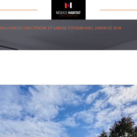
VILLA DUPLEX AVEC PISCINE ET GARAGE POUSSAN AVEC JARDIN DE 50 M