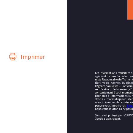
Imprimer
Les informations recueillies s
agissant comme Sous-traitant 
reste Responsable du Traiteme
légitime de l'Agence / du Rés
l'Agence / au Réseau. Conformé
rectification, d’effacement, d’
consentement à tout moment en
pour plus d’informations sur v
droits « Informatique et Liber
vous informons de l’existence 
pouvez vous inscrire ici :
http
nous vous invitons à ne pas in
Ce site est protégé par reCAPT
Google s'appliquent.