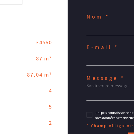
Nom *
34560
E-mail *
87 m²
87,04 m²
Message *
4
5
J'ai pris connaissance de 
mes données personnelles
2
* Champ obligatoi