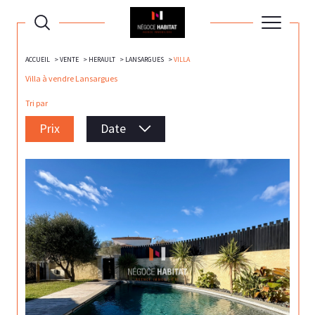
ACCUEIL
VENTE
HERAULT
LANSARGUES
VILLA
Villa à vendre Lansargues
Tri par
Prix
Date