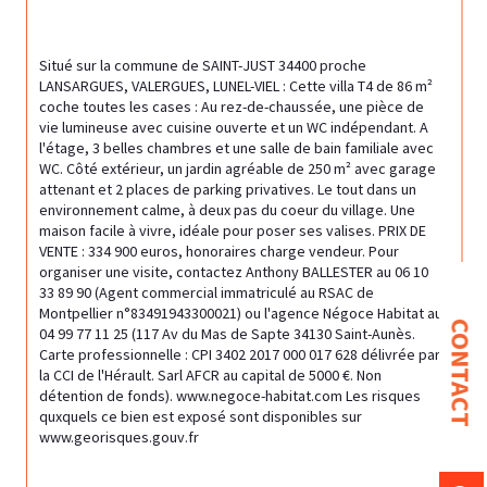
Situé sur la commune de SAINT-JUST 34400 proche 
LANSARGUES, VALERGUES, LUNEL-VIEL : Cette villa T4 de 86 m² 
coche toutes les cases : Au rez-de-chaussée, une pièce de 
vie lumineuse avec cuisine ouverte et un WC indépendant. A 
l'étage, 3 belles chambres et une salle de bain familiale avec 
WC. Côté extérieur, un jardin agréable de 250 m² avec garage 
attenant et 2 places de parking privatives. Le tout dans un 
environnement calme, à deux pas du coeur du village. Une 
maison facile à vivre, idéale pour poser ses valises. PRIX DE 
VENTE : 334 900 euros, honoraires charge vendeur. Pour 
organiser une visite, contactez Anthony BALLESTER au 06 10 
33 89 90 (Agent commercial immatriculé au RSAC de 
Montpellier n°83491943300021) ou l'agence Négoce Habitat au 
CONTACT
04 99 77 11 25 (117 Av du Mas de Sapte 34130 Saint-Aunès. 
Carte professionnelle : CPI 3402 2017 000 017 628 délivrée par 
la CCI de l'Hérault. Sarl AFCR au capital de 5000 €. Non 
détention de fonds). www.negoce-habitat.com Les risques 
quxquels ce bien est exposé sont disponibles sur 
www.georisques.gouv.fr