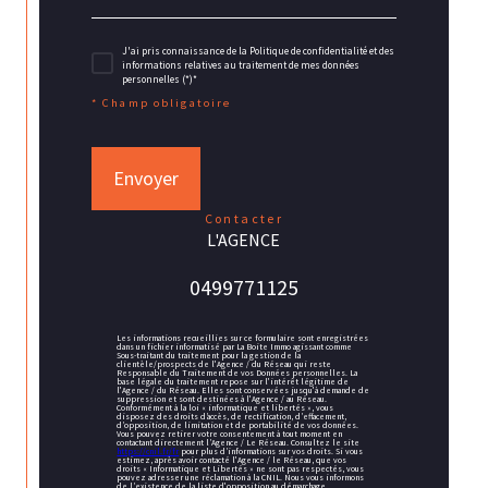
J'ai pris connaissance de la Politique de confidentialité et des
informations relatives au traitement de mes données
personnelles (*)*
* Champ obligatoire
Envoyer
contacter
L'AGENCE
0499771125
Les informations recueillies sur ce formulaire sont enregistrées
dans un fichier informatisé par La Boite Immo agissant comme
Sous-traitant du traitement pour la gestion de la
clientèle/prospects de l'Agence / du Réseau qui reste
Responsable du Traitement de vos Données personnelles. La
base légale du traitement repose sur l'intérêt légitime de
l'Agence / du Réseau. Elles sont conservées jusqu'à demande de
suppression et sont destinées à l'Agence / au Réseau.
Conformément à la loi « informatique et libertés », vous
disposez des droits d’accès, de rectification, d’effacement,
d’opposition, de limitation et de portabilité de vos données.
Vous pouvez retirer votre consentement à tout moment en
contactant directement l’Agence / Le Réseau. Consultez le site
https://cnil.fr/fr
pour plus d’informations sur vos droits. Si vous
estimez, après avoir contacté l'Agence / le Réseau, que vos
droits « Informatique et Libertés » ne sont pas respectés, vous
pouvez adresser une réclamation à la CNIL. Nous vous informons
de l’existence de la liste d'opposition au démarchage