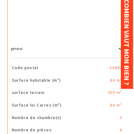
COMBIEN VAUT MON BIEN ?
général
TRAD_SIROCCO_Caracteristique
Valeurs
Code postal
34400
Surface habitable (m²)
86 m²
surface terrain
250 m²
Surface loi Carrez (m²)
86 m²
Nombre de chambre(s)
3
Nombre de pièces
4