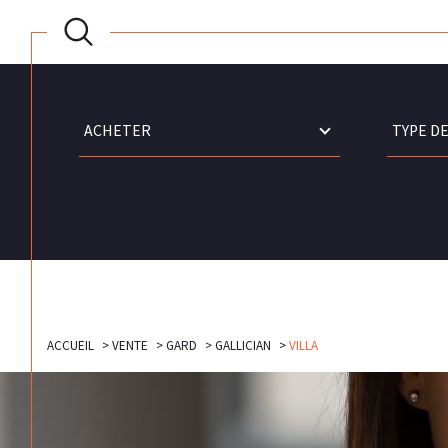
Type
Type
d'offre
de
ACHETER
TYPE DE
bien
Référence
ACCUEIL
VENTE
GARD
GALLICIAN
VILLA