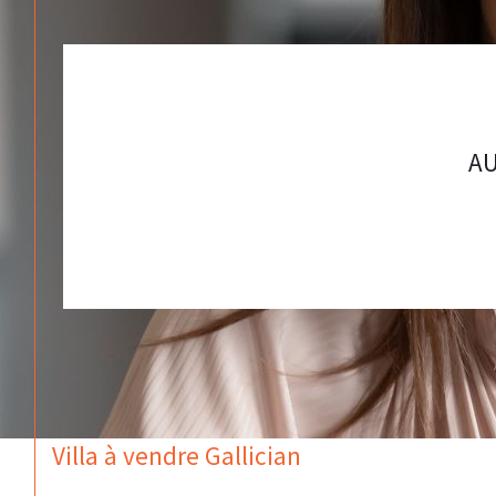
AU
Villa à vendre Gallician