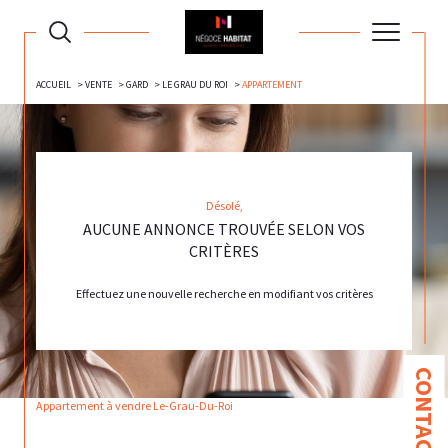
ACCUEIL
VENTE
GARD
LE GRAU DU ROI
APPARTEMENT
Désolé,
AUCUNE ANNONCE TROUVÉE SELON VOS
CRITÈRES
Effectuez une nouvelle recherche en modifiant vos critères
CONTACT
Appartement à vendre Le-Grau-Du-Roi