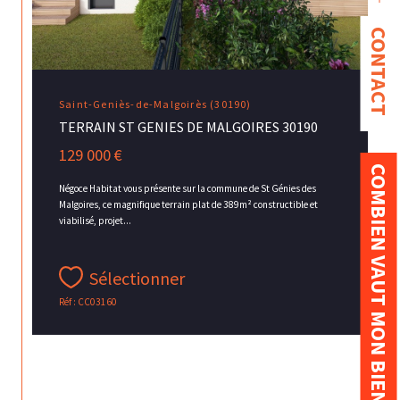
CONTACT
Saint-Geniès-de-Malgoirès (30190)
TERRAIN ST GENIES DE MALGOIRES 30190
129 000 €
COMBIEN VAUT MON BIEN ?
Négoce Habitat vous présente sur la commune de St Génies des
Malgoires, ce magnifique terrain plat de 389m² constructible et
viabilisé, projet...
Sélectionner
Réf : CC03160