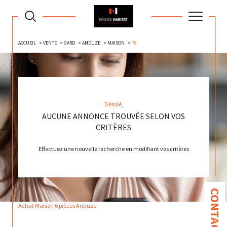
ACCUEIL
VENTE
GARD
ANDUZE
MAISON
T6
Désolé,
AUCUNE ANNONCE TROUVÉE SELON VOS
CRITÈRES
Effectuez une nouvelle recherche en modifiant vos critères
CONTACT
Achat Maison 6 pièces Anduze