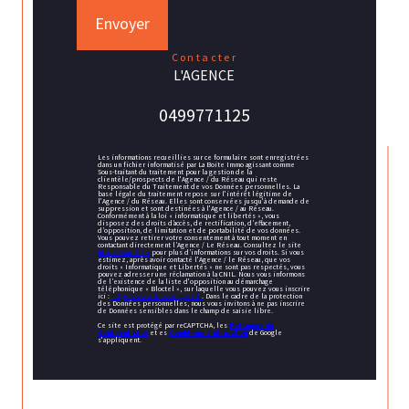
Envoyer
contacter
L'AGENCE
0499771125
Les informations recueillies sur ce formulaire sont enregistrées
dans un fichier informatisé par La Boite Immo agissant comme
Sous-traitant du traitement pour la gestion de la
clientèle/prospects de l'Agence / du Réseau qui reste
Responsable du Traitement de vos Données personnelles. La
base légale du traitement repose sur l'intérêt légitime de
l'Agence / du Réseau. Elles sont conservées jusqu'à demande de
suppression et sont destinées à l'Agence / au Réseau.
Conformément à la loi « informatique et libertés », vous
disposez des droits d’accès, de rectification, d’effacement,
d’opposition, de limitation et de portabilité de vos données.
Vous pouvez retirer votre consentement à tout moment en
contactant directement l’Agence / Le Réseau. Consultez le site
https://cnil.fr/fr
pour plus d’informations sur vos droits. Si vous
estimez, après avoir contacté l'Agence / le Réseau, que vos
droits « Informatique et Libertés » ne sont pas respectés, vous
pouvez adresser une réclamation à la CNIL. Nous vous informons
de l’existence de la liste d'opposition au démarchage
téléphonique « Bloctel », sur laquelle vous pouvez vous inscrire
ici :
https://www.bloctel.gouv.fr
. Dans le cadre de la protection
des Données personnelles, nous vous invitons à ne pas inscrire
de Données sensibles dans le champ de saisie libre.
Ce site est protégé par reCAPTCHA, les
Politiques de
Confidentialité
et es
Conditions d'utilisation
de Google
s'appliquent.