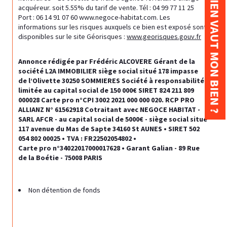
COMBIEN VAUT MON BIEN ?
acquéreur. soit 5.55% du tarif de vente. Tél : 04 99 77 11 25 
Port : 06 14 91 07 60 www.negoce-habitat.com. Les 
informations sur les risques auxquels ce bien est exposé sont 
disponibles sur le site Géorisques : 
www.georisques.gouv.fr
Annonce rédigée par Frédéric ALCOVERE Gérant de la 
société L2A IMMOBILIER siège social situé 178 impasse 
de l’Olivette 30250 SOMMIERES Société à responsabilité 
limitée au capital social de 150 000€ SIRET 824 211 809 
000028 Carte pro n°CPI 3002 2021 000 000 020. RCP PRO 
ALLIANZ N° 61562918 Cotraitant avec NEGOCE HABITAT - 
SARL AFCR - au capital social de 5000€ - siège social situé 
117 avenue du Mas de Sapte 34160 St AUNES • SIRET 502 
054 802 00025 • TVA : FR22502054802 •
Carte pro n°34022017000017628 • Garant Galian - 89 Rue 
de la Boétie - 75008 PARIS
Non détention de fonds