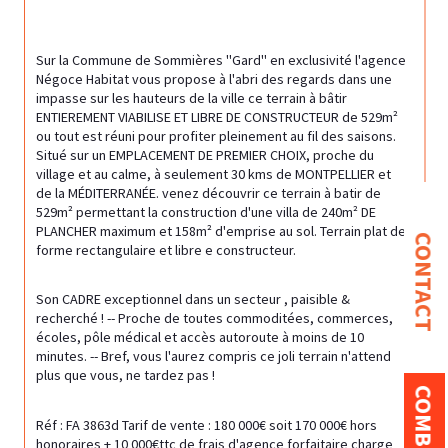
Sur la Commune de Sommières "Gard" en exclusivité l'agence 
Négoce Habitat vous propose à l'abri des regards dans une 
impasse sur les hauteurs de la ville ce terrain à bâtir 
ENTIEREMENT VIABILISE ET LIBRE DE CONSTRUCTEUR de 529m² 
ou tout est réuni pour profiter pleinement au fil des saisons. 
Situé sur un EMPLACEMENT DE PREMIER CHOIX, proche du 
village et au calme, à seulement 30 kms de MONTPELLIER et 
de la MÉDITERRANÉE. venez découvrir ce terrain à batir de 
529m² permettant la construction d'une villa de 240m² DE 
PLANCHER maximum et 158m² d'emprise au sol. Terrain plat de 
CONTACT
forme rectangulaire et libre e constructeur.
Son CADRE exceptionnel dans un secteur , paisible & 
recherché ! -- Proche de toutes commoditées, commerces, 
écoles, pôle médical et accès autoroute à moins de 10 
minutes. -- Bref, vous l'aurez compris ce joli terrain n'attend 
plus que vous, ne tardez pas !
Réf : FA 3863d Tarif de vente : 180 000€ soit 170 000€ hors 
honoraires + 10 000€ttc de frais d'agence forfaitaire charge 