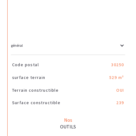
général
TRAD_SIROCCO_Caracteristique
Valeurs
Code postal
30250
surface terrain
529 m²
Terrain constructible
OUI
Surface constructible
239
Nos
OUTILS