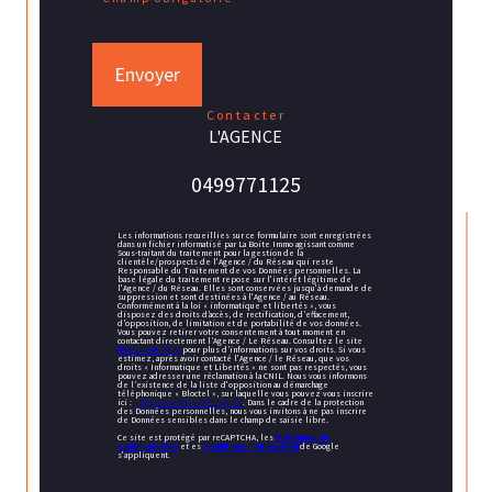
Envoyer
contacter
L'AGENCE
0499771125
Les informations recueillies sur ce formulaire sont enregistrées
dans un fichier informatisé par La Boite Immo agissant comme
Sous-traitant du traitement pour la gestion de la
clientèle/prospects de l'Agence / du Réseau qui reste
Responsable du Traitement de vos Données personnelles. La
base légale du traitement repose sur l'intérêt légitime de
l'Agence / du Réseau. Elles sont conservées jusqu'à demande de
suppression et sont destinées à l'Agence / au Réseau.
Conformément à la loi « informatique et libertés », vous
disposez des droits d’accès, de rectification, d’effacement,
d’opposition, de limitation et de portabilité de vos données.
Vous pouvez retirer votre consentement à tout moment en
contactant directement l’Agence / Le Réseau. Consultez le site
https://cnil.fr/fr
pour plus d’informations sur vos droits. Si vous
estimez, après avoir contacté l'Agence / le Réseau, que vos
droits « Informatique et Libertés » ne sont pas respectés, vous
pouvez adresser une réclamation à la CNIL. Nous vous informons
de l’existence de la liste d'opposition au démarchage
téléphonique « Bloctel », sur laquelle vous pouvez vous inscrire
ici :
https://www.bloctel.gouv.fr
. Dans le cadre de la protection
des Données personnelles, nous vous invitons à ne pas inscrire
de Données sensibles dans le champ de saisie libre.
Ce site est protégé par reCAPTCHA, les
Politiques de
Confidentialité
et es
Conditions d'utilisation
de Google
s'appliquent.