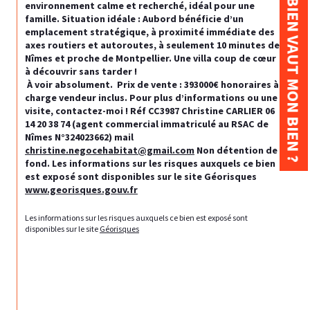
COMBIEN VAUT MON BIEN ?
environnement calme et recherché, idéal pour une 
famille. Situation idéale : Aubord bénéficie d’un 
emplacement stratégique, à proximité immédiate des 
axes routiers et autoroutes, à seulement 10 minutes de 
Nîmes et proche de Montpellier. Une villa coup de cœur 
à découvrir sans tarder ! 
 À voir absolument. 
 Prix de vente : 393000€ honoraires à 
charge vendeur inclus. Pour plus d’informations ou une 
visite, contactez-moi ! Réf CC3987 Christine CARLIER 06 
14 20 38 74 (agent commercial immatriculé au RSAC de 
Nîmes N°324023662) mail 
christine.negocehabitat@gmail.com
 Non détention de 
fond. Les informations sur les risques auxquels ce bien 
est exposé sont disponibles sur le site Géorisques 
www.georisques.gouv.fr
Les informations sur les risques auxquels ce bien est exposé sont 
disponibles sur le site 
Géorisques