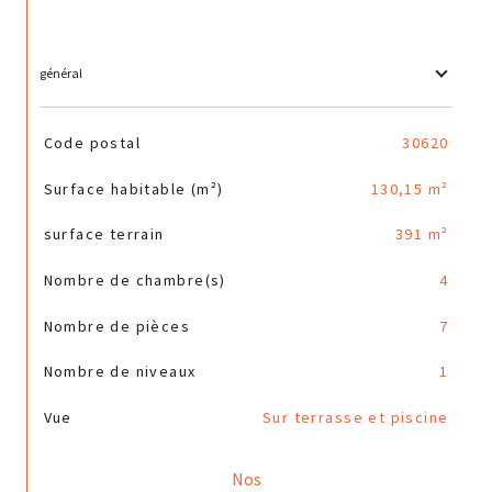
général
TRAD_SIROCCO_Caracteristique
Valeurs
Code postal
30620
Surface habitable (m²)
130,15 m²
surface terrain
391 m²
Nombre de chambre(s)
4
Nombre de pièces
7
Nombre de niveaux
1
Vue
Sur terrasse et piscine
Nos