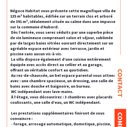
Négoce Habitat vous présente cette magnifique villa de 
135 m² habitables, édifiée sur un terrain clos et arboré 
de 391 m², idéalement située au calme dans une impasse 
sur la commune d’Aubord. 
 Dès l’entrée, vous serez séduits par une superbe pièce 
de vie lumineuse comprenant salon et séjour, sublimée 
par de larges baies vitrées ouvrant directement sur un 
agréable espace extérieur avec terrasse, jardin et 
piscine sans aucun vis-à-vis. 
 La villa dispose également d’une cuisine entièrement 
équipée avec accès direct au cellier et au garage, 
offrant un véritable confort au quotidien.
CONTACT
 Au rez-de-chaussée, un bel espace parental vous attend 
avec : une chambre spacieuse, un dressing, une salle de 
bains avec douche et baignoire, un bureau.
 WC indépendant avec lave-mains. 
 À l’étage, vous découvrirez : 3 chambres avec placards 
coulissants, une salle d’eau, un WC indépendant. 
 Les prestations supplémentaires finiront de vous 
convaincre :
 - forage, arrosage automatique, domotique, piscine, 