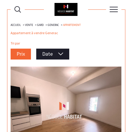
ACCUEIL
VENTE
GARD
GENERAC
APPARTEMENT
Appartement à vendre Generac
Tri par
Prix
Date