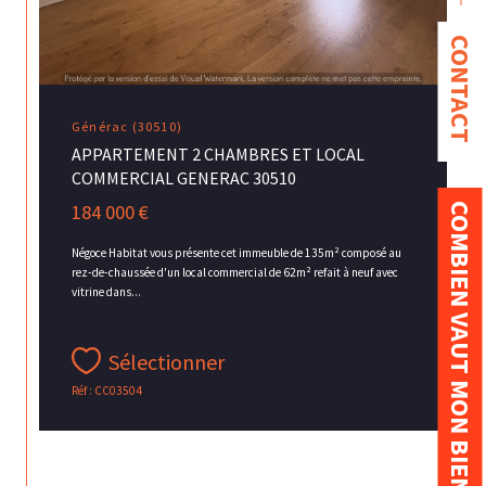
CONTACT
Générac (30510)
APPARTEMENT 2 CHAMBRES ET LOCAL
COMMERCIAL GENERAC 30510
184 000 €
COMBIEN VAUT MON BIEN ?
Négoce Habitat vous présente cet immeuble de 135m² composé au
rez-de-chaussée d'un local commercial de 62m² refait à neuf avec
vitrine dans...
Sélectionner
Réf : CC03504