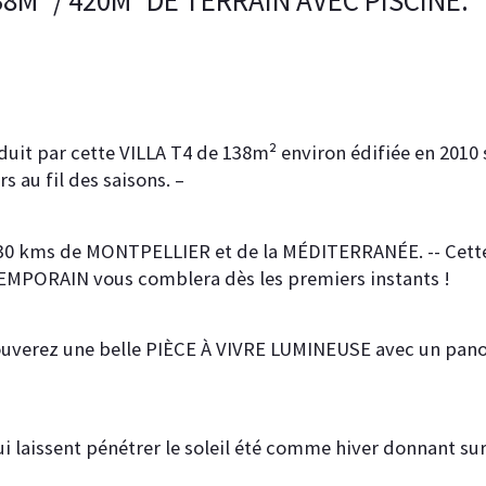
8M² / 420M² DE TERRAIN AVEC PISCINE.
t par cette VILLA T4 de 138m² environ édifiée en 2010 su
s au fil des saisons. –
nt 30 kms de MONTPELLIER et de la MÉDITERRANÉE. -- Ce
TEMPORAIN vous comblera dès les premiers instants !
trouverez une belle PIÈCE À VIVRE LUMINEUSE avec un pano
qui laissent pénétrer le soleil été comme hiver donnant