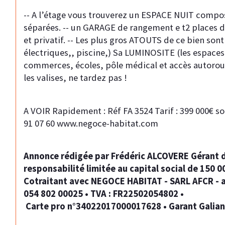
-- A l’étage vous trouverez un ESPACE NUIT compo
séparées. -- un GARAGE de rangement e t2 places de
et privatif. -- Les plus gros ATOUTS de ce bien s
électriques,, piscine,) Sa LUMINOSITE (les espace
commerces, écoles, pôle médical et accès autoroute
les valises, ne tardez pas !
A VOIR Rapidement : Réf FA 3524 Tarif : 399 000€ soi
91 07 60 www.negoce-habitat.com
Annonce rédigée par Frédéric ALCOVERE Gérant d
responsabilité limitée au capital social de 150
Cotraitant avec NEGOCE HABITAT - SARL AFCR - au
054 802 00025 • TVA : FR22502054802 •
 Carte pro n°34022017000017628 • Garant Galian 