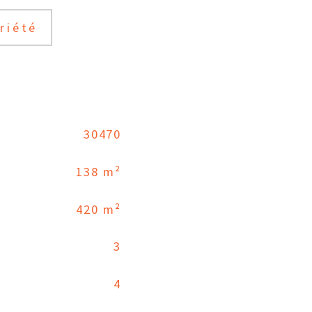
riété
30470
138 m²
420 m²
3
4