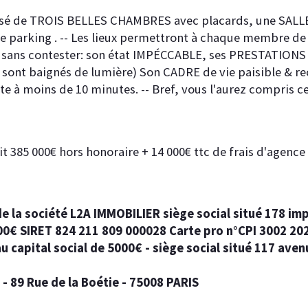
sé de TROIS BELLES CHAMBRES avec placards, une SALLE D
 parking . -- Les lieux permettront à chaque membre de l
ont sans contester: son état IMPÉCCABLE, ses PRESTATIONS
s sont baignés de lumière) Son CADRE de vie paisible & r
 à moins de 10 minutes. -- Bref, vous l'aurez compris ce
t 385 000€ hors honoraire + 14 000€ ttc de frais d'agence c
e la société L2A IMMOBILIER siège social situé 178 im
 000€ SIRET 824 211 809 000028 Carte pro n°CPI 3002 2
 capital social de 5000€ - siège social situé 117 ave
- 89 Rue de la Boétie - 75008 PARIS