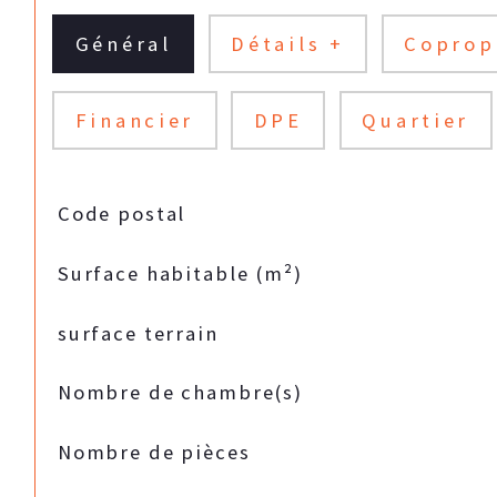
Général
Détails +
Coprop
Financier
DPE
Quartier
TRAD_SIROCCO_Caracteristique
Valeurs
Code postal
Surface habitable (m²)
surface terrain
Nombre de chambre(s)
Nombre de pièces