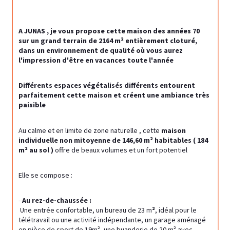
A JUNAS , je vous propose cette maison des années 70 
sur un grand terrain de 2164 m² entièrement cloturé, 
dans un environnement de qualité où vous aurez 
l'impression d'être en vacances toute l'année
Différents espaces végétalisés différents entourent 
parfaitement cette maison et créent une ambiance très 
paisible
Au calme et en limite de zone naturelle , cette 
maison 
individuelle non mitoyenne de 146,60 m² habitables ( 184 
m² au sol ) 
offre de beaux volumes et un fort potentiel
Elle se compose :
- 
Au rez-de-chaussée :
 Une entrée confortable, un bureau de 23 m
²
, idéal pour le 
télétravail ou une activité indépendante, un garage aménagé 
en pièce de sport de 19m², une buanderie de 20 m² avec 