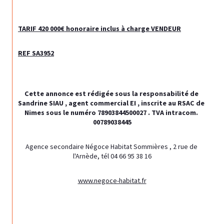
TARIF 420 000€ honoraire inclus à charge VENDEUR
REF SA3952
Cette annonce est rédigée sous la responsabilité de 
Sandrine SIAU , agent commercial EI , inscrite au RSAC de 
Nimes sous le numéro 78903844500027 .
 TVA intracom. 
00789038445
Agence secondaire Négoce Habitat Sommières , 2 rue de 
l'Arnède, tél 04 66 95 38 16
www.negoce-habitat.fr