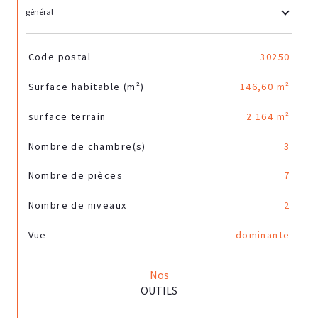
général
TRAD_SIROCCO_Caracteristique
Valeurs
Code postal
30250
Surface habitable (m²)
146,60 m²
surface terrain
2 164 m²
Nombre de chambre(s)
3
Nombre de pièces
7
Nombre de niveaux
2
Vue
dominante
Nos
OUTILS