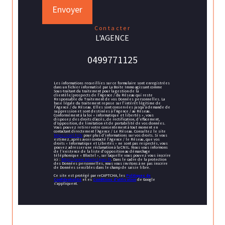
Envoyer
contacter
L'AGENCE
0499771125
Les informations recueillies sur ce formulaire sont enregistrées
dans un fichier informatisé par La Boite Immo agissant comme
Sous-traitant du traitement pour la gestion de la
clientèle/prospects de l'Agence / du Réseau qui reste
Responsable du Traitement de vos Données personnelles. La
base légale du traitement repose sur l'intérêt légitime de
l'Agence / du Réseau. Elles sont conservées jusqu'à demande de
suppression et sont destinées à l'Agence / au Réseau.
Conformément à la loi « informatique et libertés », vous
disposez des droits d’accès, de rectification, d’effacement,
d’opposition, de limitation et de portabilité de vos données.
Vous pouvez retirer votre consentement à tout moment en
contactant directement l’Agence / Le Réseau. Consultez le site
https://cnil.fr/fr
pour plus d’informations sur vos droits. Si vous
estimez, après avoir contacté l'Agence / le Réseau, que vos
droits « Informatique et Libertés » ne sont pas respectés, vous
pouvez adresser une réclamation à la CNIL. Nous vous informons
de l’existence de la liste d'opposition au démarchage
téléphonique « Bloctel », sur laquelle vous pouvez vous inscrire
ici :
https://www.bloctel.gouv.fr
. Dans le cadre de la protection
des Données personnelles, nous vous invitons à ne pas inscrire
de Données sensibles dans le champ de saisie libre.
Ce site est protégé par reCAPTCHA, les
Politiques de
Confidentialité
et es
Conditions d'utilisation
de Google
s'appliquent.