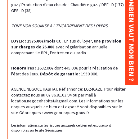
COMBIEN VAUT MON BIEN ?
gaz / Production d'eau chaude : Chaudière gaz. / DPE : D (177) / 
GES : D (38)
ZONE NON SOUMISE A L'ENCADREMENT DES LOYERS
LOYER : 1975.00€/mois CC 
. En sus du loyer, une
 provision 
sur charges de 25.00€
 avec régularisation annuelle 
comprenant : le BRL, l'entretien du jardin.
Honoraires :
 1632.00€ dont 445.00€ pour la réalisation de 
l'état des lieux.
 Dépôt de garantie
 : 1950.00€.
AGENCE NEGOCE HABITAT. Réf annonce: LG246AZE. Pour visiter 
contactez nous au 07.86.81.03.94 ou par mail à 
location.negocehabitat@gmail.com. Les informations sur les 
risques auxquels ce bien est exposé sont disponibles sur le 
site Géorisques : www.georisques.gouv.fr
Les informations sur les risques auxquels ce bien est exposé sont 
disponibles sur le site 
Géorisques