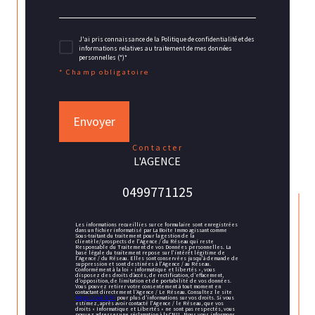
J'ai pris connaissance de la Politique de confidentialité et des
informations relatives au traitement de mes données
personnelles (*)*
* Champ obligatoire
Envoyer
contacter
L'AGENCE
0499771125
Les informations recueillies sur ce formulaire sont enregistrées
dans un fichier informatisé par La Boite Immo agissant comme
Sous-traitant du traitement pour la gestion de la
clientèle/prospects de l'Agence / du Réseau qui reste
Responsable du Traitement de vos Données personnelles. La
base légale du traitement repose sur l'intérêt légitime de
l'Agence / du Réseau. Elles sont conservées jusqu'à demande de
suppression et sont destinées à l'Agence / au Réseau.
Conformément à la loi « informatique et libertés », vous
disposez des droits d’accès, de rectification, d’effacement,
d’opposition, de limitation et de portabilité de vos données.
Vous pouvez retirer votre consentement à tout moment en
contactant directement l’Agence / Le Réseau. Consultez le site
https://cnil.fr/fr
pour plus d’informations sur vos droits. Si vous
estimez, après avoir contacté l'Agence / le Réseau, que vos
droits « Informatique et Libertés » ne sont pas respectés, vous
pouvez adresser une réclamation à la CNIL. Nous vous informons