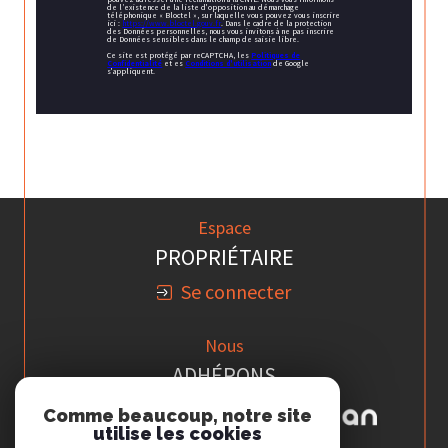
de l’existence de la liste d'opposition au démarchage
téléphonique « Bloctel », sur laquelle vous pouvez vous inscrire
ici :
https://www.bloctel.gouv.fr
. Dans le cadre de la protection
des Données personnelles, nous vous invitons à ne pas inscrire
de Données sensibles dans le champ de saisie libre.
Ce site est protégé par reCAPTCHA, les
Politiques de
Confidentialité
et es
Conditions d'utilisation
de Google
s'appliquent.
Espace
PROPRIÉTAIRE
Se connecter
Nous
ADHÉRONS
Comme beaucoup, notre site
utilise les cookies