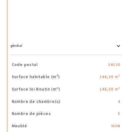
général
TRAD_SIROCCO_Caracteristique
Valeurs
Code postal
34130
Surface habitable (m²)
148,38 m²
Surface loi Boutin (m²)
148,38 m²
Nombre de chambre(s)
4
Nombre de pièces
5
Meublé
NON