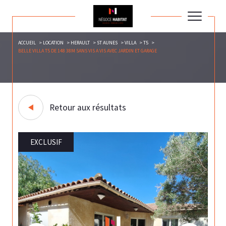
ACCUEIL
LOCATION
HERAULT
ST AUNES
VILLA
T5
BELLE VILLA T5 DE 148 38M SANS VIS A VIS AVEC JARDIN ET GARAGE
Retour aux résultats
EXCLUSIF