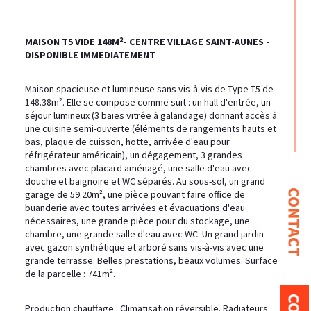
MAISON T5 VIDE 148M²- CENTRE VILLAGE SAINT-AUNES - 
DISPONIBLE IMMEDIATEMENT
Maison spacieuse et lumineuse sans vis-à-vis de Type T5 de 
148.38m². Elle se compose comme suit : un hall d'entrée, un 
séjour lumineux (3 baies vitrée à galandage) donnant accès à 
une cuisine semi-ouverte (éléments de rangements hauts et 
bas, plaque de cuisson, hotte, arrivée d'eau pour 
réfrigérateur américain), un dégagement, 3 grandes 
chambres avec placard aménagé, une salle d'eau avec 
douche et baignoire et WC séparés. Au sous-sol, un grand 
CONTACT
garage de 59.20m², une pièce pouvant faire office de 
buanderie avec toutes arrivées et évacuations d'eau 
nécessaires, une grande pièce pour du stockage, une 
chambre, une grande salle d'eau avec WC. Un grand jardin 
avec gazon synthétique et arboré sans vis-à-vis avec une 
grande terrasse. Belles prestations, beaux volumes. Surface 
de la parcelle : 741m².
Production chauffage : Climatisation réversible. Radiateurs 