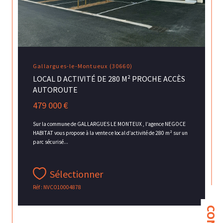
Gallargues-le-Montueux (30660)
LOCAL D ACTIVITÉ DE 280 M² PROCHE ACCÈS
AUTOROUTE
479 000 €
Sur la commune de GALLARGUES LE MONTEUX , l’agence NEGOCE
HABITAT vous propose à la vente ce local d’activité de 280 m² sur un
parc sécurisé...
Sélectionner
Réf : NVCO10004878