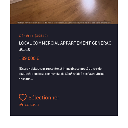
Générac (30510)
LOCAL COMMERCIAL APPARTEMENT GENERAC
30510
189 000 €
Négoce Habitat vous présente cet immeuble composé au rez-de-
chaussée d'un local commercial de 62m² refait à neuf avec vitrine
dans rue...
Sélectionner
Réf : CC003504