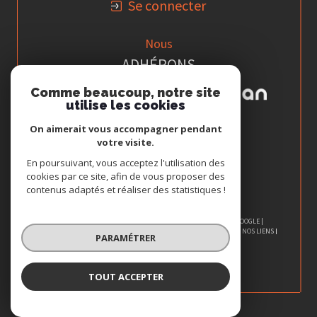
Se connecter
Nous
ADHÉRONS
Comme beaucoup, notre site
utilise les cookies
On aimerait vous accompagner pendant
votre visite.
En poursuivant, vous acceptez l'utilisation des
cookies par ce site, afin de vous proposer des
contenus adaptés et réaliser des statistiques !
© 2026 | TOUS DROITS RÉSERVÉS | TRADUCTION POWERED BY GOOGLE |
NOS HONORAIRES
PLAN DU SITE
MENTIONS LÉGALES
ADMIN
NOS LIENS
PARAMÉTRER
POLITIQUE RGPD
COOKIES
TOUT ACCEPTER